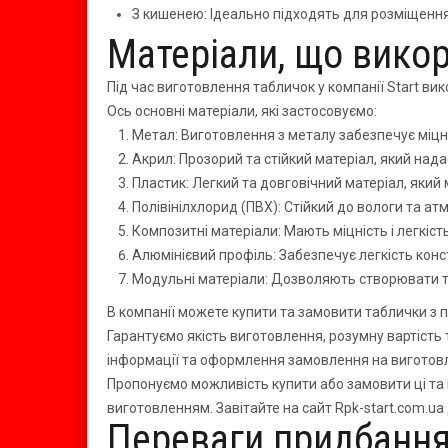
З кишенею: Ідеально підходять для розміщення
Матеріали, що вико
Під час виготовлення табличок у компанії Start ви
Ось основні матеріали, які застосовуємо:
Метал: Виготовлення з металу забезпечує міцніс
Акрил: Прозорий та стійкий матеріал, який нада
Пластик: Легкий та довговічний матеріал, який
Полівінілхлорид (ПВХ): Стійкий до вологи та а
Композитні матеріали: Мають міцність і легкість
Алюмінієвий профіль: Забезпечує легкість конс
Модульні матеріали: Дозволяють створювати т
В компанії можете купити та замовити таблички з
Гарантуємо якість виготовлення, розумну вартість 
інформації та оформлення замовлення на виготов
Пропонуємо можливість купити або замовити ці та і
виготовленням. Завітайте на сайт Rpk-start.com.u
Переваги придбання 