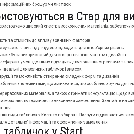
 інформаційних брошур чи листівок.
ристовуються в Стар для в
користовуємо широкий спектр високоякісних матеріалів, забезпечую
ть та стійкість до впливу зовнішніх факторів.
є сучасного вигляду і чудово підходить для інтер'єрних рішень.
 може бути використаний для створення різноманітних дизайнів.
тмосферних умов, ідеально підходить для зовнішньої реклами та пок
, ідеальні для великих табличок і вивісок.
трукції та можливість створення складних форм та дизайнів.
аблички з елементами, що змінюються, що особливо зручно для ін
 перерахованих матеріалів, а також отримати консультацію щодо в
та можливість термінового виконання замовлення. Завітайте на сайт
лення.
нші види табличок у Києві та по Україні. Послуги відрізняються які
a для детальної інформації та оформлення замовлення.
табличок у Start