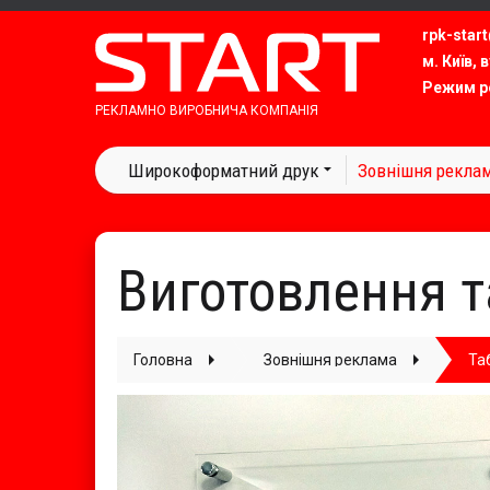
rpk-start
м. Київ, 
Режим ро
РЕКЛАМНО ВИРОБНИЧА КОМПАНІЯ
Широкоформатний друк
Зовнішня рекла
Виготовлення т
Головна
Зовнішня реклама
Та