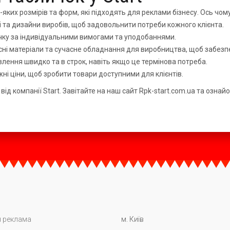
яких розмірів та форм, які підходять для реклами бізнесу. Ось чом
і та дизайни виробів, щоб задовольнити потреби кожного клієнта.
ичку за індивідуальними вимогами та уподобаннями.
існі матеріали та сучасне обладнання для виробництва, щоб забезпе
лення швидко та в строк, навіть якщо це термінова потреба.
і ціни, щоб зробити товари доступними для клієнтів.
ід компанії Start. Завітайте на наш сайт Rpk-start.com.ua та ознай
 реклама
м. Київ