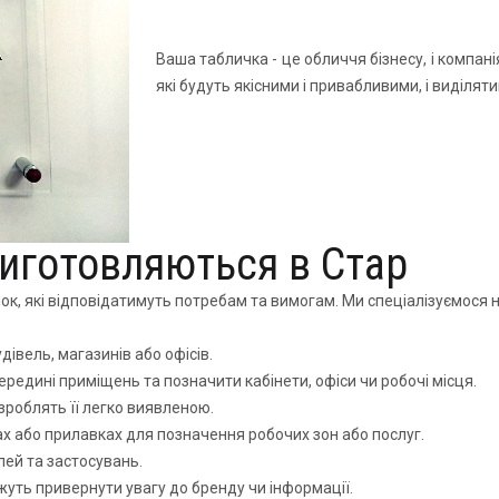
Ваша табличка - це обличчя бізнесу, і компан
які будуть якісними і привабливими, і виділя
виготовляються в Стар
чок, які відповідатимуть потребам та вимогам. Ми спеціалізуємося н
івель, магазинів або офісів.
ередині приміщень та позначити кабінети, офіси чи робочі місця.
зроблять її легко виявленою.
ах або прилавках для позначення робочих зон або послуг.
ілей та застосувань.
уть привернути увагу до бренду чи інформації.