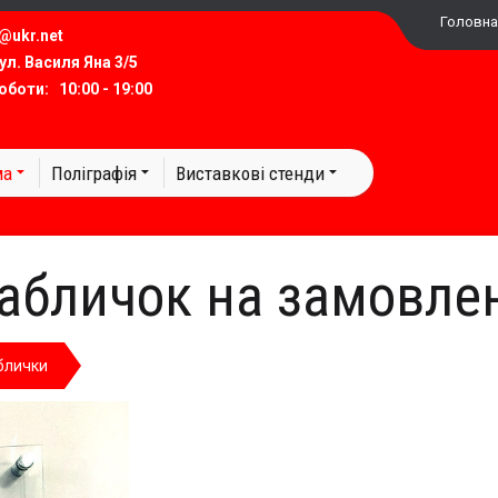
Головна
@ukr.net​
вул.
Василя Яна 3/5
боти: 10:00 - 19:00
ма
Поліграфія
Виставкові стенди
абличок на замовлен
блички