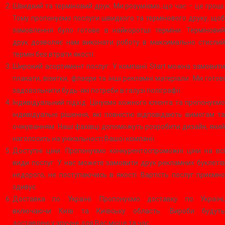
Швидкий та терміновий друк: Ми розуміємо, що час – це гроші.
Тому пропонуємо послуги швидкого та термінового друку, щоб
замовлення було готове в найкоротші терміни. Терміновий
друк дозволяє нам виконати роботу в максимально стислий
термін без втрати якості.
Широкий асортимент послуг: У компанії Start можна замовити
плакати, візитки, флаєри та інші рекламні матеріали. Ми готові
задовольнити будь-які потреби в галузі поліграфії.
Індивідуальний підхід: Цінуємо кожного клієнта та пропонуємо
індивідуальні рішення, які повністю відповідають вимогам та
очікуванням. Наші фахівці допоможуть розробити дизайн, який
наголосить на унікальності Вашої компанії.
Доступні ціни: Пропонуємо конкурентоспроможні ціни на всі
види послуг. У нас можете замовити друк рекламних буклетів
недорого, не поступаючись в якості. Вартість послуг приємно
здивує.
Доставка по Україні: Пропонуємо доставку по Україні,
включаючи Київ та Київську область. Вироби будуть
доставлені у зручне для Вас місце та час.