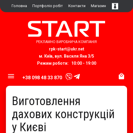
Головна
Портфоліо робіт
Контакти
Магазин
РЕКЛАМНО ВИРОБНИЧА КОМПАНІЯ
rpk-start@ukr.net​
м. Київ, вул.
Василя Яна 3/5
Режим роботи: 10:00 - 19:00
+38 098 48 33 870
Виготовлення
дахових конструкцій
у Києві