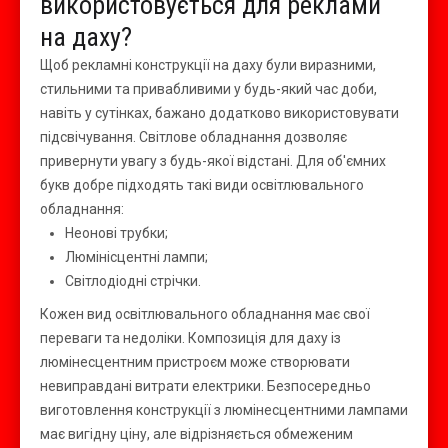
використовується для реклами
на даху?
Щоб рекламні конструкції на даху були виразними,
стильними та привабливими у будь-який час доби,
навіть у сутінках, бажано додатково використовувати
підсвічування. Світлове обладнання дозволяє
привернути увагу з будь-якої відстані. Для об'ємних
букв добре підходять такі види освітлювального
обладнання:
Неонові трубки;
Люмінісцентні лампи;
Світлодіодні стрічки.
Кожен вид освітлювального обладнання має свої
переваги та недоліки. Композиція для даху із
люмінесцентним пристроєм може створювати
невиправдані витрати електрики. Безпосередньо
виготовлення конструкції з люмінесцентними лампами
має вигідну ціну, але відрізняється обмеженим