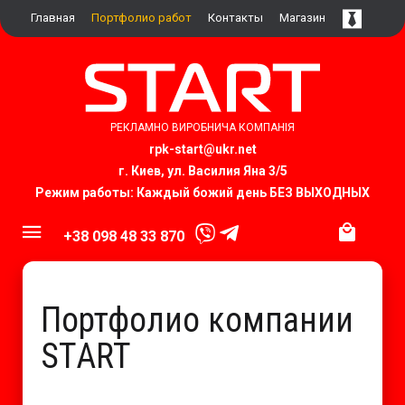
Главная
Портфолио работ
Контакты
Магазин
РЕКЛАМНО ВИРОБНИЧА КОМПАНІЯ
rpk-start@ukr.net​
г. Киев, ул. Василия Яна 3/5
Режим работы: Каждый божий день БЕЗ ВЫХОДНЫХ
+38 098 48 33 870
Портфолио компании
START