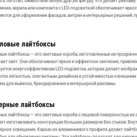
ть логотип, символ или любую другую фигуру, что делает реклам
иния, акрила или композита с LED-подсветкой обеспечивает яркос
ются для оформления фасадов, витрин и интерьерных решений, п
ловые лайтбоксы
ые лайтбоксы — это световые короба, изготовленные из прозрачн
ает свет. Они обеспечивают яркое и эффектное свечение, привлек
уется энергоэффективная LED-подсветка, которая делает изобра
тся лёгкостью, элегантным дизайном и устойчивостью к внешним
м для вывесок, брендирования и интерьерной рекламы.
ерные лайтбоксы
ые лайтбоксы — это световые короба с лицевой поверхностью из
ет изготавливать конструкции больших размеров без стыков. Вну
рное освещение. Каркас из алюминиевого профиля делает лайтбо
бно для обновления рекламы. Эти лайтбоксы подходят для наружн