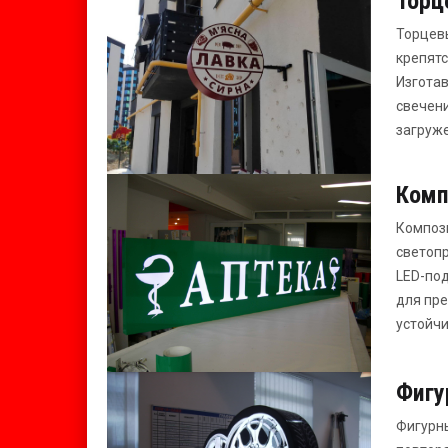
Торц
Торцевы
крепятс
Изготав
свечени
загруже
Комп
Компози
светопр
LED-под
для пре
устойчи
Фигу
Фигурны