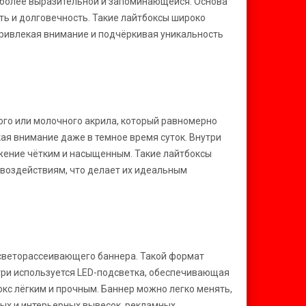
у более выразительной и запоминающейся. Основа
ть и долговечность. Такие лайтбоксы широко
ривлекая внимание и подчёркивая уникальность
ого или молочного акрила, который равномерно
ая внимание даже в темное время суток. Внутри
жение чётким и насыщенным. Такие лайтбоксы
 воздействиям, что делает их идеальным
 светорассеивающего баннера. Такой формат
три используется LED-подсветка, обеспечивающая
кс лёгким и прочным. Баннер можно легко менять,
ых и интерьерных вывесок, рекламных