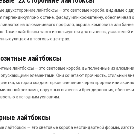
евые 2х сторонние лайтбоксы
е двухсторонние лайтбоксы — это световые короба, видимые с дву
я перпендикулярно к стене, фасаду или кронштейну, обеспечивая 
ливаются из алюминиевого профиля, акрила, композита или баннер
я. Такие лайтбоксы часто используются для вывесок, указателей 
нных улицах и в торговых центрах.
озитные лайтбоксы
тные лайтбоксы — это световые короба, выполненные из алюмин
опускающими элементами. Они сочетают прочность, стильный вне
светка, которая создаёт яркое свечение через прорези или акрил
миальной рекламы, наружных вывесок и брендирования, обеспечи
востью к погодным условиям.
рные лайтбоксы
е лайтбоксы — это световые короба нестандартной формы, изгот