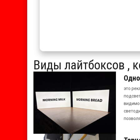
Виды лайтбоксо
Одно
это рек
подсвет
видимос
светоди
позволя