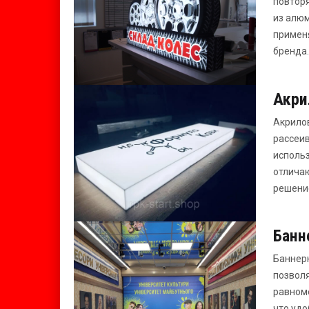
повторя
из алюм
применя
бренда.
Акри
Акрилов
рассеив
использ
отличаю
решение
Банн
Баннерн
позволя
равноме
что удо