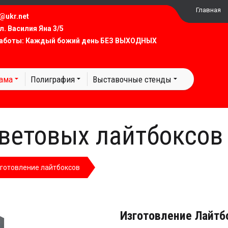
Главная
@ukr.net​
ул. Василия Яна 3/5
аботы: Каждый божий день БЕЗ ВЫХОДНЫХ
лама
Полиграфия
Выставочные стенды
ветовых лайтбоксов
готовление лайтбоксов
Изготовление Лайтб