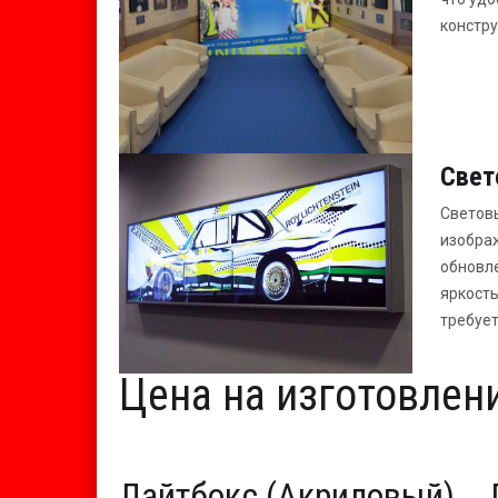
констр
Свет
Световы
изображ
обновл
яркость
требует
Цена на изготовлен
Лайтбокс (Акриловый)