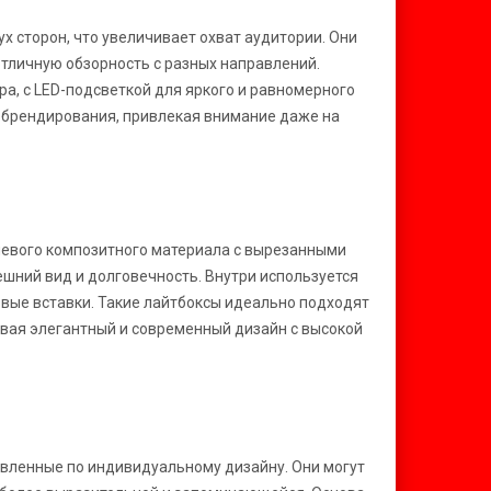
х сторон, что увеличивает охват аудитории. Они
отличную обзорность с разных направлений.
а, с LED-подсветкой для яркого и равномерного
и брендирования, привлекая внимание даже на
иевого композитного материала с вырезанными
шний вид и долговечность. Внутри используется
овые вставки. Такие лайтбоксы идеально подходят
вая элегантный и современный дизайн с высокой
овленные по индивидуальному дизайну. Они могут