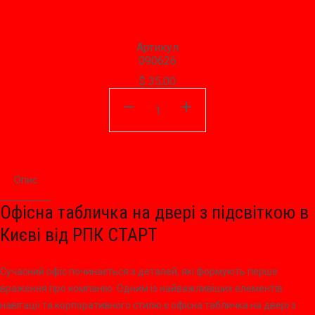
Артикул
090626
$
35,00
У кошик
Опис
Характеристики
Доставка
Оплата
Вi
Офісна табличка на двері з підсвіткою в
Києві від РПК СТАРТ
Сучасний офіс починається з деталей, які формують перше
враження про компанію. Одним із найважливіших елементів
навігації та корпоративного стилю є офісна табличка на двері з