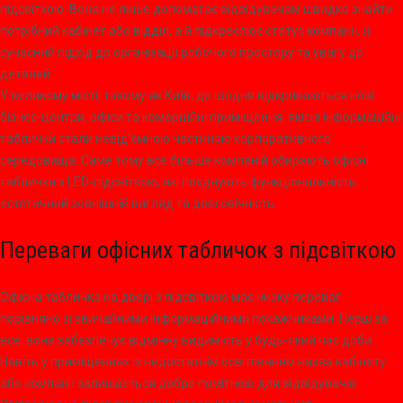
підсвіткою. Вона не лише допомагає відвідувачам швидко знайти
потрібний кабінет або відділ, а й підкреслює статус компанії, її
сучасний підхід до організації робочого простору та увагу до
деталей.
У великому місті, такому як Київ, де щодня відкриваються нові
бізнес-центри, офіси та комерційні приміщення, якісні інформаційні
таблички стали невід'ємною частиною корпоративного
середовища. Саме тому все більше компаній обирають офісні
таблички з LED-підсвіткою, які поєднують функціональність,
естетичний зовнішній вигляд та довговічність.
Переваги офісних табличок з підсвіткою
Офісна табличка на двері з підсвіткою має низку переваг
порівняно зі звичайними інформаційними покажчиками. Перш за
все, вона забезпечує відмінну видимість у будь-який час доби.
Навіть у приміщеннях із недостатнім освітленням назва кабінету
або компанії залишається добре помітною для відвідувачів.