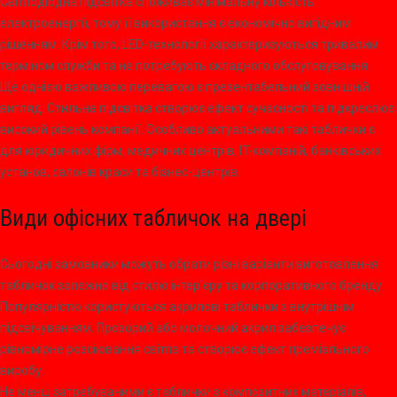
Світлодіодна підсвітка споживає мінімальну кількість
електроенергії, тому її використання є економічно вигідним
рішенням. Крім того, LED-технології характеризуються тривалим
терміном служби та не потребують складного обслуговування.
Ще однією важливою перевагою є презентабельний зовнішній
вигляд. Стильна підсвітка створює ефект сучасності та підкреслює
високий рівень компанії. Особливо актуальними такі таблички є
для юридичних фірм, медичних центрів, IT-компаній, банківських
установ, салонів краси та бізнес-центрів.
Види офісних табличок на двері
Сьогодні замовники можуть обрати різні варіанти виготовлення
табличок залежно від стилю інтер'єру та корпоративного бренду.
Популярністю користуються акрилові таблички з внутрішнім
підсвічуванням. Прозорий або молочний акрил забезпечує
рівномірне розсіювання світла та створює ефект преміального
виробу.
Не менш затребуваними є таблички з композитних матеріалів,