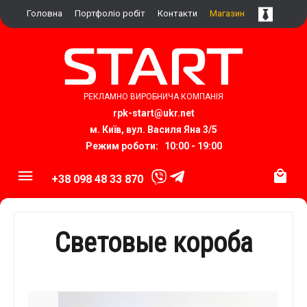
Головна
Портфоліо робіт
Контакти
Магазин
РЕКЛАМНО ВИРОБНИЧА КОМПАНІЯ
rpk-start@ukr.net​
м. Київ, вул.
Василя Яна 3/5
Режим роботи: 10:00 - 19:00
+38 098 48 33 870
Световые короба