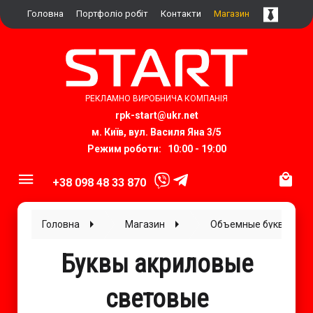
Головна
Портфоліо робіт
Контакти
Магазин
РЕКЛАМНО ВИРОБНИЧА КОМПАНІЯ
rpk-start@ukr.net​
м. Київ, вул.
Василя Яна 3/5
Режим роботи: 10:00 - 19:00
+38 098 48 33 870
Головна
Магазин
Объемные буквы
Буквы акриловые
световые